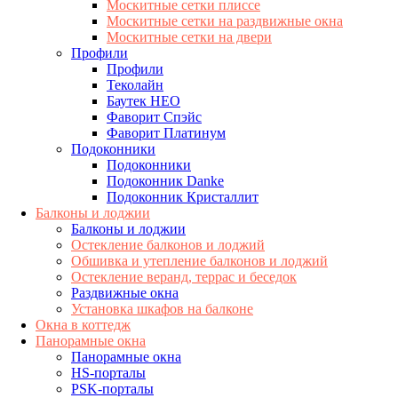
Москитные сетки плиссе
Москитные сетки на раздвижные окна
Москитные сетки на двери
Профили
Профили
Теколайн
Баутек НЕО
Фаворит Спэйс
Фаворит Платинум
Подоконники
Подоконники
Подоконник Danke
Подоконник Кристаллит
Балконы и лоджии
Балконы и лоджии
Остекление балконов и лоджий
Обшивка и утепление балконов и лоджий
Остекление веранд, террас и беседок
Раздвижные окна
Установка шкафов на балконе
Окна в коттедж
Панорамные окна
Панорамные окна
HS-порталы
PSK-порталы