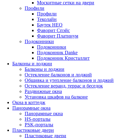
Москитные сетки на двери
Профили
Профили
Теколайн
Баутек НЕО
Фаворит Спэйс
Фаворит Платинум
Подоконники
Подоконники
Подоконник Danke
Подоконник Кристаллит
Балконы и лоджии
Балконы и лоджии
Остекление балконов и лоджий
Обшивка и утепление балконов и лоджий
Остекление веранд, террас и беседок
Раздвижные окна
Установка шкафов на балконе
Окна в коттедж
Панорамные окна
Панорамные окна
HS-порталы
PSK-порталы
Пластиковые двери
Пластиковые двери