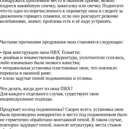
Обнаружить проблемное место в оконном проёме, можно
поднеся зажжённую спичку, зажигалку или свечку. Поднесите
что-то одно из перечисленного к периметру окна и следите за
движением горящего пламени, если оно реагирует резкими
колебаниями, значит, проблема есть и её надо устранять.
Частыми причинами продувания окна становятся следующие:
• брак конструкции окна ПВХ Тольятти;
• дешёвая и некачественная фурнитура, уплотнители ссохлись,
либо изначально были низкого качества;
• неправильная установка пластиковых окон, что повлекло
перекосы в оконной раме;
• плохо задутые пеной подоконники и отливы.
Что делать, когда дует из окна ПВХ?
Для каждого отдельного случая, существуют свои
индивидуальные подходы.
Продувает из-под подоконника? Скорее всего, установка окон
была произведена некорректно и место под подоконником было
не герметично обработано монтажной пеной. В таком случае,
повторно задувают пеной, наносят штукатурку, места стыков