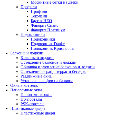
Москитные сетки на двери
Профили
Профили
Теколайн
Баутек НЕО
Фаворит Спэйс
Фаворит Платинум
Подоконники
Подоконники
Подоконник Danke
Подоконник Кристаллит
Балконы и лоджии
Балконы и лоджии
Остекление балконов и лоджий
Обшивка и утепление балконов и лоджий
Остекление веранд, террас и беседок
Раздвижные окна
Установка шкафов на балконе
Окна в коттедж
Панорамные окна
Панорамные окна
HS-порталы
PSK-порталы
Пластиковые двери
Пластиковые двери